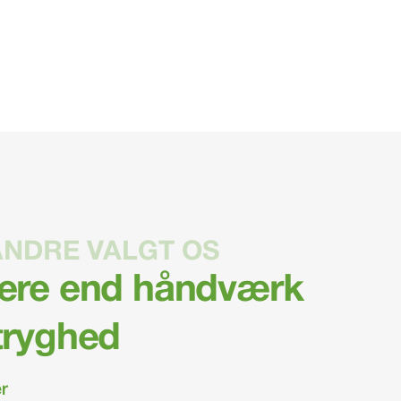
ANDRE VALGT OS
mere end håndværk
 tryghed
er