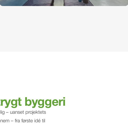
t trygt byggeri
ig – uanset projektets
nem – fra første idé til