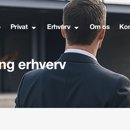
e
Privat
Erhverv
Om os
Kon
ng erhverv