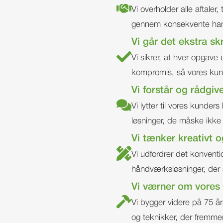
Vi overholder alle aftaler,
gennem konsekvente hand
Vi går det ekstra skr
Vi sikrer, at hver opgav
kompromis, så vores kunde
Vi forstår og rådgiv
Vi lytter til vores kunder
løsninger, de måske ikke 
Vi tænker kreativt 
Vi udfordrer det konventi
håndværksløsninger, der s
Vi værner om vores
Vi bygger videre på 75 å
og teknikker, der fremm