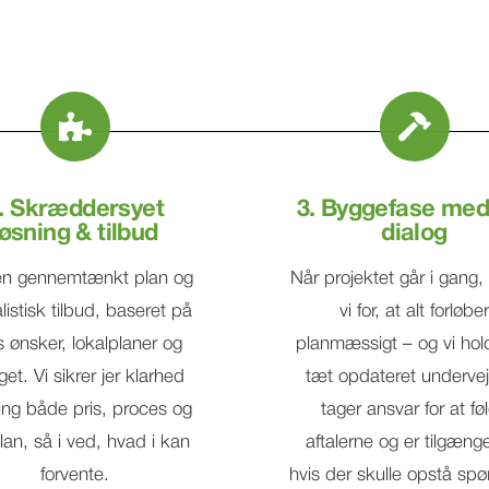
. Skræddersyet
3. Byggefase med
løsning & tilbud
dialog
 en gennemtænkt plan og
Når projektet går i gang,
alistisk tilbud, baseret på
vi for, at alt forløber
s ønsker, lokalplaner og
planmæssigt – og vi hold
et. Vi sikrer jer klarhed
tæt opdateret undervej
ng både pris, proces og
tager ansvar for at fø
lan, så i ved, hvad i kan
aftalerne og er tilgænge
forvente.
hvis der skulle opstå sp