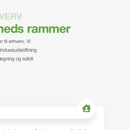
HVERV
mheds rammer
til erhverv. Vi
vinduesudskiftning
lægning og solidt