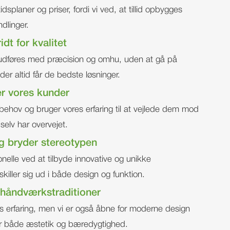
 tidsplaner og priser, fordi vi ved, at tillid opbygges
linger.
idt for kvalitet
e udføres med præcision og omhu, uden at gå på
r altid får de bedste løsninger.
er vores kunder
s behov og bruger vores erfaring til at vejlede dem mod
selv har overvejet.
og bryder stereotypen
onelle ved at tilbyde innovative og unikke
killer sig ud i både design og funktion.
 håndværkstraditioner
rs erfaring, men vi er også åbne for moderne design
er både æstetik og bæredygtighed.