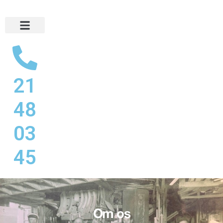
21
48
03
45
Om os